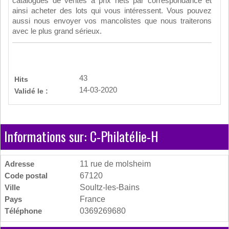
catalogues de ventes à prix nets par correspondance et
ainsi acheter des lots qui vous intéressent. Vous pouvez
aussi nous envoyer vos mancolistes que nous traiterons
avec le plus grand sérieux.
43
Hits
14-03-2020
Validé le :
Informations sur: C-Philatélie-H
Adresse
11 rue de molsheim
Code postal
67120
Ville
Soultz-les-Bains
Pays
France
Téléphone
0369269680